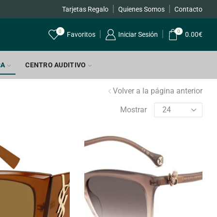
Tarjetas Regalo
Quienes Somos
Envíos GRATIS a par
Contacto
0
0
Favoritos
Iniciar Sesión
0.00
€
CA
CENTRO AUDITIVO
Volver a la página anterior
Mostrar