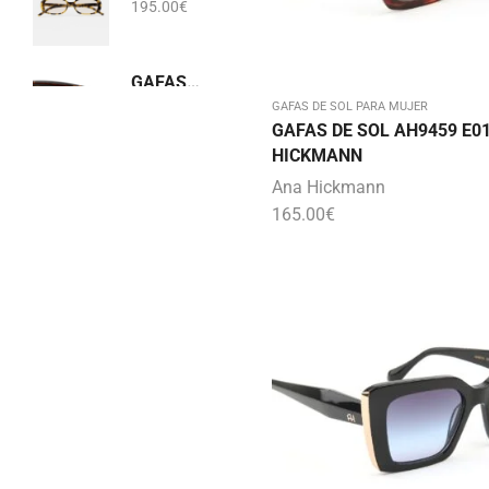
195.00
€
GAFAS DE SOL DG 6205 512/85 DOLCE&GABBANA
284.00
€
GAFAS DE SOL PARA MUJER
GAFAS DE SOL AH9459 E0
HICKMANN
Ana Hickmann
165.00
€