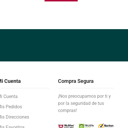
i Cuenta
Compra Segura
¡Nos preocupamos por ti y
i Cuenta
por la seguridad de tus
is Pedidos
compras!
is Direcciones
is Favoritos