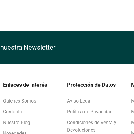
 nuestra Newsletter
Enlaces de Interés
Protección de Datos
M
Quienes Somos
Aviso Legal
M
Contacto
Política de Privacidad
M
Nuestro Blog
Condiciones de Venta y
M
Devoluciones
Novedades
M