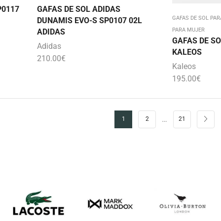
P0117
GAFAS DE SOL ADIDAS
GAFAS DE SOL PA
DUNAMIS EVO-S SP0107 02L
PARA MUJER
ADIDAS
GAFAS DE SO
Adidas
KALEOS
210.00
€
Kaleos
195.00
€
…
1
2
21