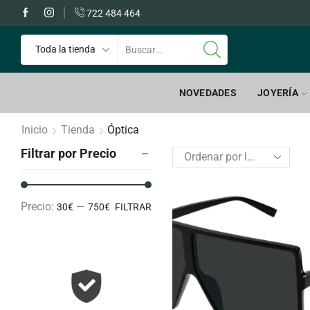
 GRATIS a partir de 60€
722 484 464
NOVEDADES
JOYERÍA
Inicio
Tienda
Óptica
Filtrar por Precio
Precio:
—
30€
750€
FILTRAR