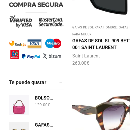
,
GAFAS DE SOL PARA HOMBRE
GAFAS 
PARA MUJER
GAFAS DE SOL SL 909 BET
001 SAINT LAURENT
Saint Laurent
260.00
€
Te puede gustar
BOLSO PANA FUCSIA COLECCIÓN 1981 LOLA CASADEMUNT LF2504038
129.00
€
GAFAS DE SOL KALEOS STIRLING C006