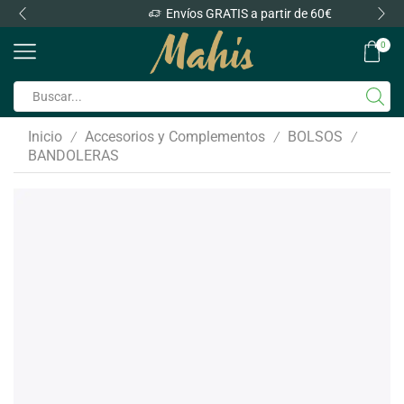
Envíos GRATIS a partir de 60€
0
Inicio
Accesorios y Complementos
BOLSOS
/
/
/
BANDOLERAS