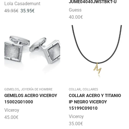
JUME04040JWSTBKT-U
Lola Casademunt
Guess
49.95
€
35.95
€
40.00
€
,
,
GEMELOS
JOYERÍA DE HOMBRE
COLLAR
COLLARES
GEMELOS ACERO VICEROY
COLLAR ACERO Y TITANIO
15002G01000
IP NEGRO VICEROY
15199C09010
Viceroy
Viceroy
45.00
€
35.00
€