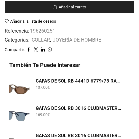
Añadir al carrito
Añadir a la lista de deseos
Referencia:
196260251
Categorías:
COLLAR
,
JOYERÍA DE HOMBRE
Compartir:
También Te Puede Interesar
GAFAS DE SOL RB 4441D 6779/73 RAY-BAN
137.00
€
GAFAS DE SOL RB 3016 CLUBMASTER 6879/56 RAY-BAN
169.00
€
GAFAS DE SOL RB 3016 CLUBMASTER W0366 RAY-BAN