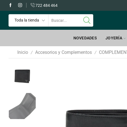
 GRATIS a partir de 60€
722 484 464
NOVEDADES
JOYERÍA
Inicio
Accesorios y Complementos
COMPLEMEN
/
/