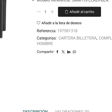
Modelo Referencia: SMMTCFLEA20-BLA.
Añadir al carrito
Añadir a la lista de deseos
Referencia:
197581318
Categorías:
CARTERA BILLETERA
,
COMPL
HOMBRE
Compartir:
DESCRIPCIÓN
VALORACIONES (0)