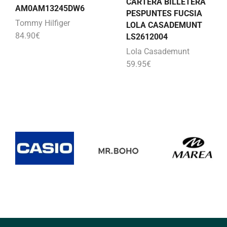
CARTERA BILLETERA
AM0AM13245DW6
PESPUNTES FUCSIA
Tommy Hilfiger
LOLA CASADEMUNT
84.90
€
LS2612004
Lola Casademunt
59.95
€