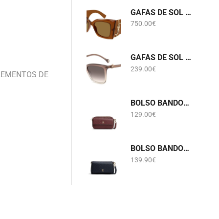
GAFAS DE SOL SL M119 BLAZE CRYSTAL 002 SAINT LAURENT
750.00
€
GAFAS DE SOL HER 0394/G/S FWM3X CAROLINA HERRERA
239.00
€
EMENTOS DE
BOLSO BANDOLERA BURDEOS LOGOTIPADO TOMMY HILFIGER AWA0W18922
129.00
€
BOLSO BANDOLERA AZUL MARINO LOGOTIPADO TOMMY HILFIGER AW0AW18997
139.90
€