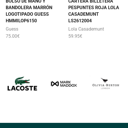
BOLSO DE MANO Y
CARTERA BILLETERA
BANDOLERA MARRÓN
PESPUNTES ROJA LOLA
LOGOTIPADO GUESS
CASADEMUNT
HMMILOP6150
LS2612004
Guess
Lola Casademunt
75.00
€
59.95
€