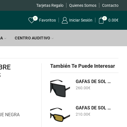
Tarjetas Regalo
Quienes Somos
Contacto
0
0
Favoritos
Iniciar Sesión
0.00
€
CA
CENTRO AUDITIVO
También Te Puede Interesar
BRE
S
GAFAS DE SOL SL 909 BETTY S 001 SAINT LAURENT
260.00
€
GAFAS DE SOL SL 908 002 SAINT LAURENT
JE NEGRA
210.00
€