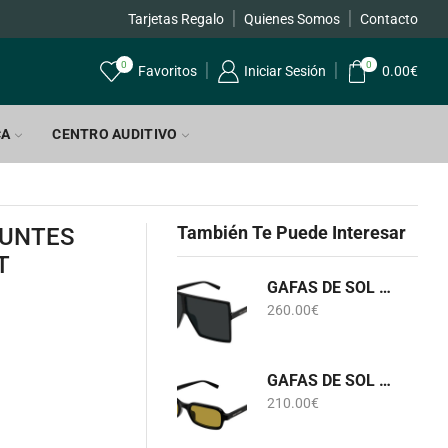
Tarjetas Regalo
Quienes Somos
Envíos GRATIS a par
Contacto
0
0
Favoritos
Iniciar Sesión
0.00
€
CA
CENTRO AUDITIVO
También Te Puede Interesar
PUNTES
T
GAFAS DE SOL SL 909 BETTY S 001 SAINT LAURENT
260.00
€
GAFAS DE SOL SL 908 002 SAINT LAURENT
210.00
€