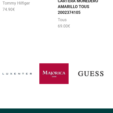
CARTERA MONEDERO
Tommy Hilfiger
AMARILLO TOUS
74.90
€
2002374105
Tous
69.00
€