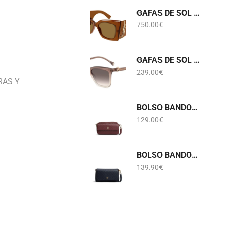
GAFAS DE SOL SL M119 BLAZE CRYSTAL 002 SAINT LAURENT
750.00
€
GAFAS DE SOL HER 0394/G/S FWM3X CAROLINA HERRERA
239.00
€
RAS Y
BOLSO BANDOLERA BURDEOS LOGOTIPADO TOMMY HILFIGER AWA0W18922
129.00
€
BOLSO BANDOLERA AZUL MARINO LOGOTIPADO TOMMY HILFIGER AW0AW18997
139.90
€