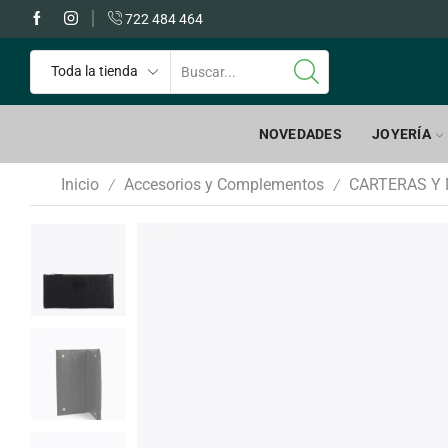
 GRATIS a partir de 60€
722 484 464
NOVEDADES
JOYERÍA
Inicio
Accesorios y Complementos
CARTERAS Y
/
/