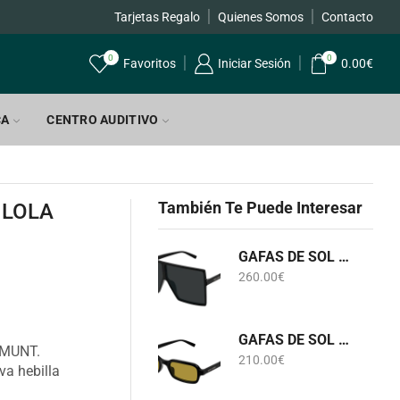
Tarjetas Regalo
Quienes Somos
Envíos GRATIS a par
Contacto
0
0
Favoritos
Iniciar Sesión
0.00
€
CA
CENTRO AUDITIVO
También Te Puede Interesar
 LOLA
GAFAS DE SOL SL 909 BETTY S 001 SAINT LAURENT
260.00
€
GAFAS DE SOL SL 908 002 SAINT LAURENT
EMUNT.
210.00
€
va hebilla