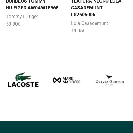
BURDEOS TOMMY
TEXTURA NEGRO LOLA
HILFIGER AW0AW18568
CASADEMUNT
LS2606006
Tommy Hilfiger
Lola Casademunt
59.90
€
49.95
€