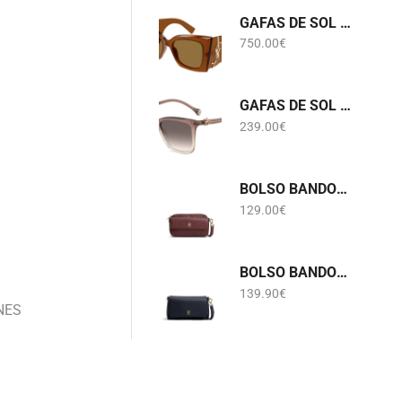
GAFAS DE SOL SL M119 BLAZE CRYSTAL 002 SAINT LAURENT
750.00
€
GAFAS DE SOL HER 0394/G/S FWM3X CAROLINA HERRERA
239.00
€
BOLSO BANDOLERA BURDEOS LOGOTIPADO TOMMY HILFIGER AWA0W18922
129.00
€
BOLSO BANDOLERA AZUL MARINO LOGOTIPADO TOMMY HILFIGER AW0AW18997
139.90
€
NES