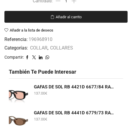
Añadir al carrito
Añadir a la lista de deseos
Referencia:
196968910
Categorías:
COLLAR
,
COLLARES
Compartir:
También Te Puede Interesar
GAFAS DE SOL RB 4421D 6677/84 RAY-BAN
137.00
€
GAFAS DE SOL RB 4441D 6779/73 RAY-BAN
137.00
€