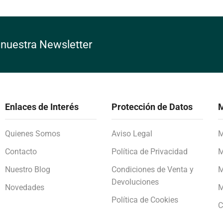
 nuestra Newsletter
Enlaces de Interés
Protección de Datos
M
Quienes Somos
Aviso Legal
M
Contacto
Política de Privacidad
M
Nuestro Blog
Condiciones de Venta y
M
Devoluciones
Novedades
M
Política de Cookies
C