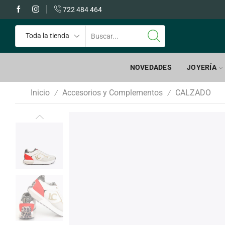
 GRATIS a partir de 60€
722 484 464
NOVEDADES
JOYERÍA
Inicio
Accesorios y Complementos
CALZADO
/
/