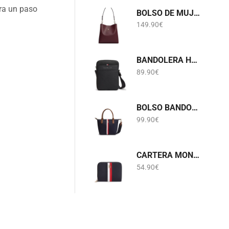
ara un paso
BOLSO DE MUJER HOMBRO GRANATE TOMMY HILFIGER AW0AW19000
149.90
€
BANDOLERA HOMBRE COLOR NEGRO TOMMY HILFIGER AM0AM14698
89.90
€
BOLSO BANDOLERA NEOPRENO BANDA TOMMY HILFIGUER AW0AW19025
99.90
€
CARTERA MONEDERO BILLETERO NEOPRENO BANDA TOMMY HILFIGUER AW0AW19164
54.90
€