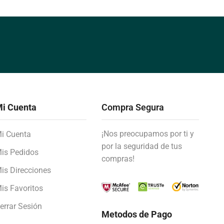
i Cuenta
Compra Segura
¡Nos preocupamos por ti y
i Cuenta
por la seguridad de tus
is Pedidos
compras!
is Direcciones
is Favoritos
errar Sesión
Metodos de Pago