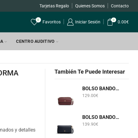
Tarjetas Regalo
Quienes Somos
Contacto
0
0
Favoritos
Iniciar Sesión
0.00
€
CA
CENTRO AUDITIVO
También Te Puede Interesar
FORMA
BOLSO BANDOLERA BURDEOS LOGOTIPADO TOMMY HILFIGER AWA0W18922
129.00
€
BOLSO BANDOLERA AZUL MARINO LOGOTIPADO TOMMY HILFIGER AW0AW18997
139.90
€
nados y detalles