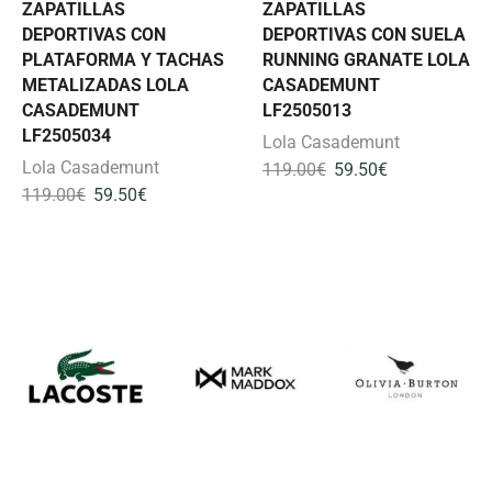
ZAPATILLAS
ZAPATILLAS
DEPORTIVAS CON
DEPORTIVAS CON SUELA
PLATAFORMA Y TACHAS
RUNNING GRANATE LOLA
METALIZADAS LOLA
CASADEMUNT
CASADEMUNT
LF2505013
LF2505034
Lola Casademunt
Lola Casademunt
119.00
€
59.50
€
119.00
€
59.50
€