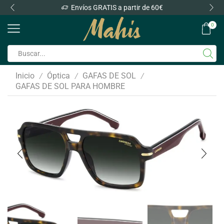
Envíos GRATIS a partir de 60€
0
Inicio
Óptica
GAFAS DE SOL
/
/
/
GAFAS DE SOL PARA HOMBRE