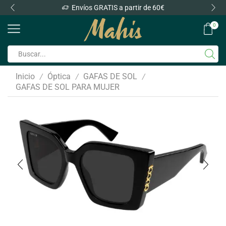
Envíos GRATIS a partir de 60€
0
Inicio
Óptica
GAFAS DE SOL
/
/
/
GAFAS DE SOL PARA MUJER