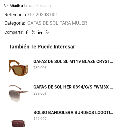
Añadir a la lista de deseos
Referencia:
GG 2039S 001
Categoría:
GAFAS DE SOL PARA MUJER
Compartir:
También Te Puede Interesar
GAFAS DE SOL SL M119 BLAZE CRYSTAL 002 SAINT LAURENT
750.00
€
GAFAS DE SOL HER 0394/G/S FWM3X CAROLINA HERRERA
239.00
€
BOLSO BANDOLERA BURDEOS LOGOTIPADO TOMMY HILFIGER AWA0W18922
129.00
€