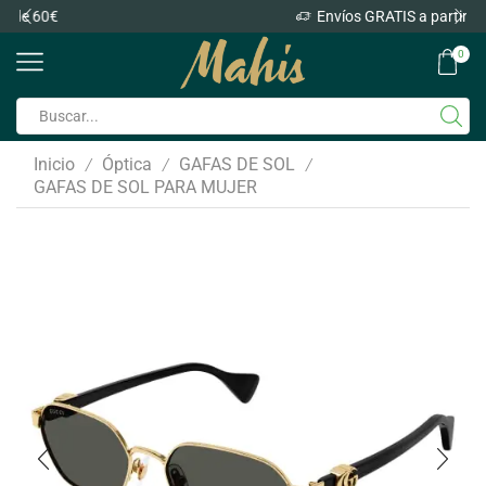
Envíos GRATIS a partir de 60€
0
Inicio
Óptica
GAFAS DE SOL
/
/
/
GAFAS DE SOL PARA MUJER