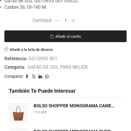
Gafas de SOL GG1593S 001 GUCCI.
Calibre 56.18-140 M.
Añadir al carrito
Añadir a la lista de deseos
Referencia:
GG1593S 001
Categoría:
GAFAS DE SOL PARA MUJER
Compartir:
También Te Puede Interesar
BOLSO SHOPPER MONOGRAMA CAMEL LOLA CASADEMUNT LF2604075
119.00
€