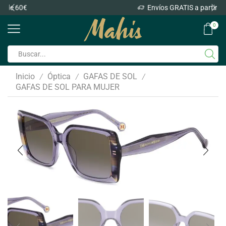
Envíos GRATIS a partir de 60€
0
Inicio
Óptica
GAFAS DE SOL
/
/
/
GAFAS DE SOL PARA MUJER