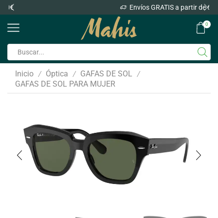
Envíos GRATIS a partir de 60€
0
Inicio
Óptica
GAFAS DE SOL
/
/
/
GAFAS DE SOL PARA MUJER