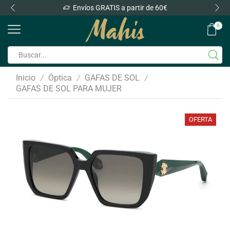
Envíos GRATIS a partir de 60€
0
Inicio
Óptica
GAFAS DE SOL
/
/
/
GAFAS DE SOL PARA MUJER
OFERTA