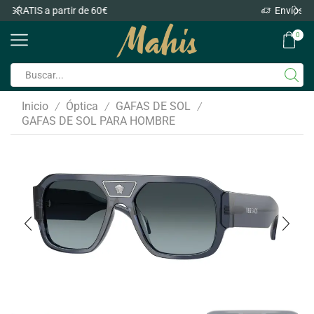
Envíos GRATIS a partir de 60€
0
Inicio
Óptica
GAFAS DE SOL
/
/
/
GAFAS DE SOL PARA HOMBRE