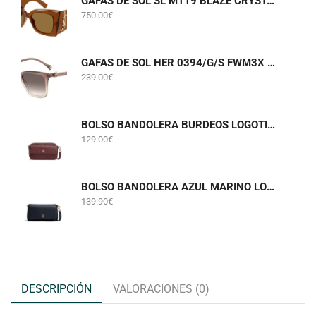
GAFAS DE SOL SL M119 BLAZE CRYSTAL 002 SAINT LAURENT
750.00
€
GAFAS DE SOL HER 0394/G/S FWM3X CAROLINA HERRERA
239.00
€
BOLSO BANDOLERA BURDEOS LOGOTIPADO TOMMY HILFIGER AWA0W18922
129.00
€
BOLSO BANDOLERA AZUL MARINO LOGOTIPADO TOMMY HILFIGER AW0AW18997
139.90
€
DESCRIPCIÓN
VALORACIONES (0)