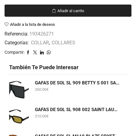
Añadir al carrito
Añadir a la lista de deseos
Referencia:
193426271
Categorías:
COLLAR
,
COLLARES
Compartir:
También Te Puede Interesar
GAFAS DE SOL SL 909 BETTY S 001 SAINT LAURENT
260.00
€
GAFAS DE SOL SL 908 002 SAINT LAURENT
210.00
€