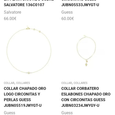
SALVATORE 136C0107
JUBN05533JWYGT-U
Salvatore
Guess
66.00
€
60.00
€
,
,
COLLAR
COLLARES
COLLAR
COLLARES
COLLAR CHAPADO ORO
COLLAR CORBATERO
LOGO CIRCONITAS Y
ESLABONES CHAPADO ORO
PERLAS GUESS
CON CIRCONITAS GUESS
JUBN05519JWYGT-U
JUBN03234JWYGY-U
Guess
Guess