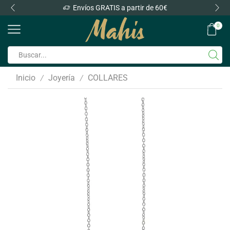
Envíos GRATIS a partir de 60€
0
Inicio
Joyería
COLLARES
/
/