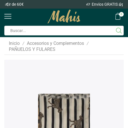
Envíos GRATIS a partir de 60€
0
Inicio
Accesorios y Complementos
/
/
PAÑUELOS Y FULARES