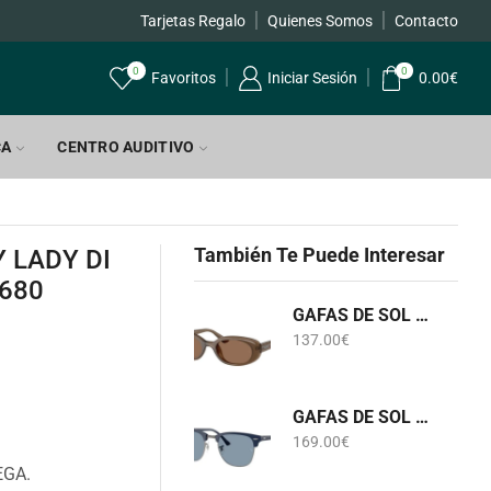
Tarjetas Regalo
Quienes Somos
Contacto
0
0
Favoritos
Iniciar Sesión
0.00
€
CA
CENTRO AUDITIVO
También Te Puede Interesar
 LADY DI
680
GAFAS DE SOL RB 4441D 6779/73 RAY-BAN
137.00
€
GAFAS DE SOL RB 3016 CLUBMASTER 6879/56 RAY-BAN
169.00
€
EGA.