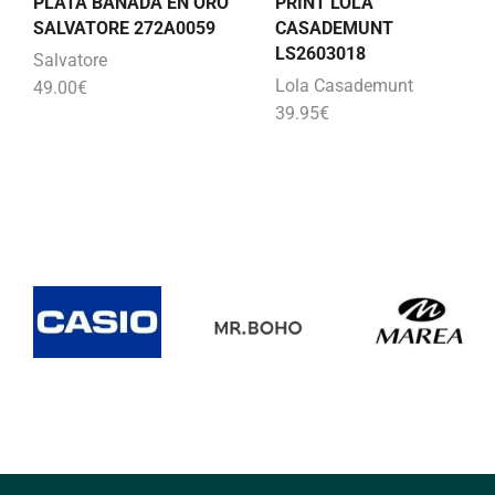
PLATA BAÑADA EN ORO
PRINT LOLA
SALVATORE 272A0059
CASADEMUNT
LS2603018
Salvatore
Lola Casademunt
49.00
€
39.95
€