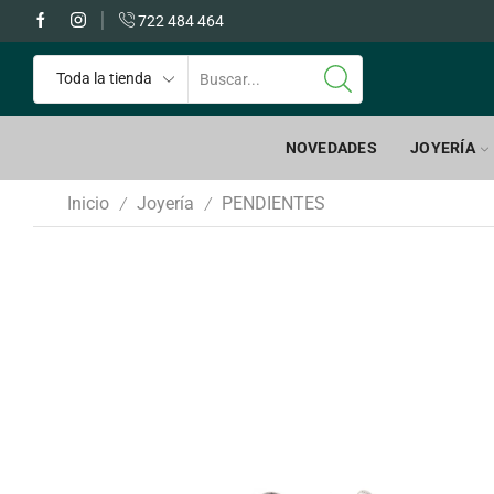
 GRATIS a partir de 60€
722 484 464
NOVEDADES
JOYERÍA
Inicio
Joyería
PENDIENTES
/
/