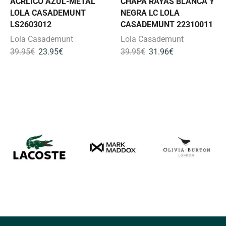
ACRLICO AZUL-METAL
CHAPA RAYAS BLANCA Y
LOLA CASADEMUNT
NEGRA LC LOLA
LS2603012
CASADEMUNT 22310011
Lola Casademunt
Lola Casademunt
39.95
€
23.95
€
39.95
€
31.96
€