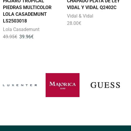
PÁJARO TROPICAL
CHAPADO PLATA DE LEY
PIEDRAS MULTICOLOR
VIDAL Y VIDAL Q2402C
LOLA CASADEMUNT
Vidal & Vidal
LS2503018
28.00
€
Lola Casademunt
49.95
€
39.96
€