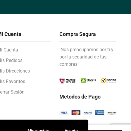
i Cuenta
Compra Segura
¡Nos preocupamos por ti y
i Cuenta
por la seguridad de tus
is Pedidos
compras!
is Direcciones
is Favoritos
errar Sesión
Metodos de Pago
Mis ajustes
Acepto