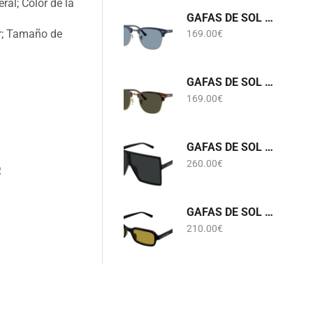
ral; Color de la
GAFAS DE SOL RB 3016 CLUBMASTER 6879/56 RAY-BAN
or; Tamaño de
169.00
€
GAFAS DE SOL RB 3016 CLUBMASTER W0366 RAY-BAN
169.00
€
GAFAS DE SOL SL 909 BETTY S 001 SAINT LAURENT
260.00
€
R
GAFAS DE SOL SL 908 002 SAINT LAURENT
210.00
€