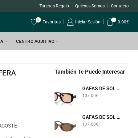
Tarjetas Regalo
Quienes Somos
Envíos GRATIS a par
Contacto
0
0
Favoritos
Iniciar Sesión
0.00
€
CA
CENTRO AUDITIVO
También Te Puede Interesar
FERA
GAFAS DE SOL RB 4421D 6677/84 RAY-BAN
137.00
€
GAFAS DE SOL RB 4441D 6779/73 RAY-BAN
137.00
€
LACOSTE