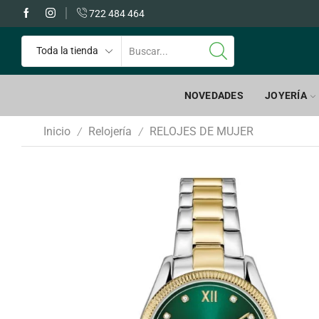
 GRATIS a partir de 60€
722 484 464
NOVEDADES
JOYERÍA
Inicio
Relojería
RELOJES DE MUJER
/
/