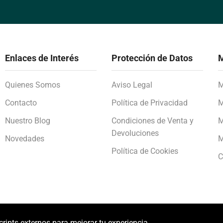
Enlaces de Interés
Protección de Datos
M
Quienes Somos
Aviso Legal
M
Contacto
Política de Privacidad
M
Nuestro Blog
Condiciones de Venta y
M
Devoluciones
Novedades
M
Política de Cookies
C
scripts externos para mejorar tu experiencia.