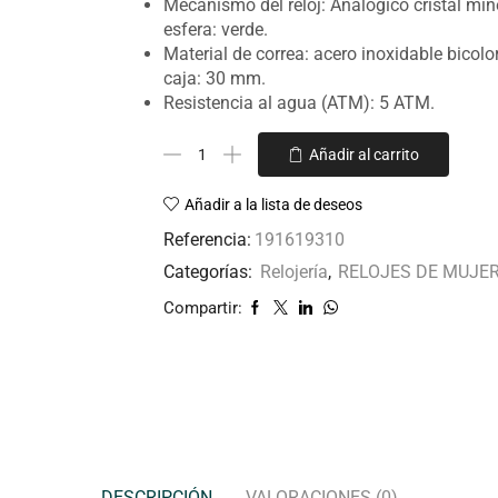
Mecanismo del reloj: Analógico cristal mine
esfera: verde.
Material de correa: acero inoxidable bicol
caja: 30 mm.
Resistencia al agua (ATM): 5 ATM.
Añadir al carrito
Añadir a la lista de deseos
Referencia:
191619310
Categorías:
Relojería
,
RELOJES DE MUJE
Compartir:
DESCRIPCIÓN
VALORACIONES (0)