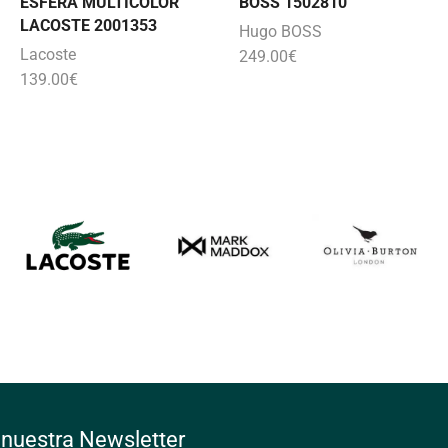
ESFERA MULTICOLOR
BOSS 1502810
LACOSTE 2001353
Hugo BOSS
Lacoste
249.00
€
139.00
€
 nuestra Newsletter