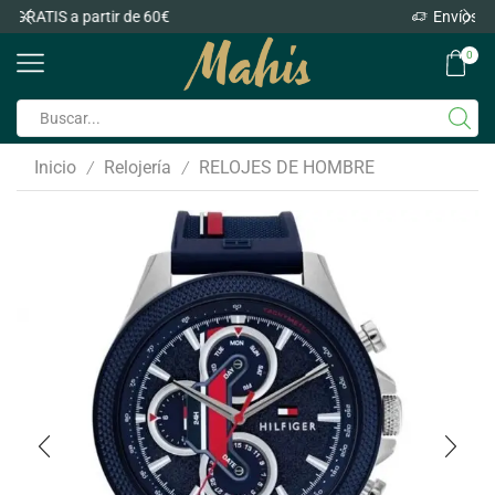
Envíos GRATIS a partir de 60€
0
Inicio
Relojería
RELOJES DE HOMBRE
/
/