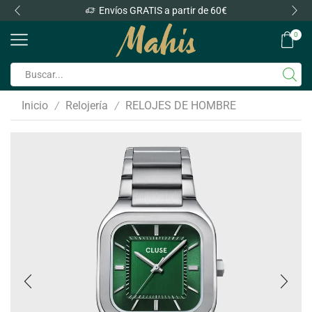
Envíos GRATIS a partir de 60€
0
Inicio
Relojería
RELOJES DE HOMBRE
/
/