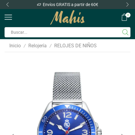
Envíos GRATIS a partir de 60€
0
Inicio
Relojería
RELOJES DE NIÑOS
/
/