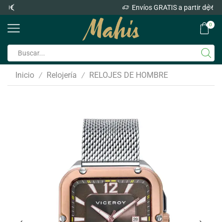
Envíos GRATIS a partir de 60€
0
Inicio
Relojería
RELOJES DE HOMBRE
/
/