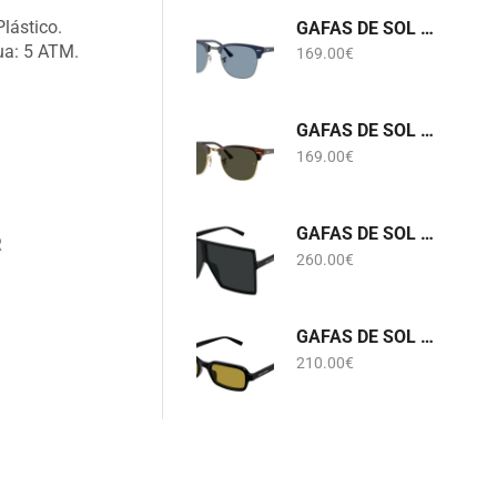
lástico.
GAFAS DE SOL RB 3016 CLUBMASTER 6879/56 RAY-BAN
gua: 5 ATM.
169.00
€
GAFAS DE SOL RB 3016 CLUBMASTER W0366 RAY-BAN
169.00
€
GAFAS DE SOL SL 909 BETTY S 001 SAINT LAURENT
R
260.00
€
GAFAS DE SOL SL 908 002 SAINT LAURENT
210.00
€