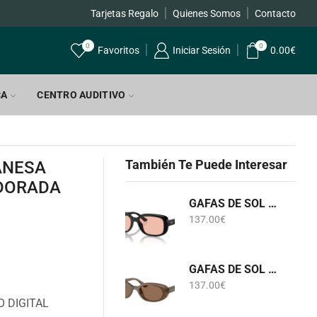
Tarjetas Regalo
Quienes Somos
Contacto
0
0
Favoritos
Iniciar Sesión
0.00
€
CA
CENTRO AUDITIVO
También Te Puede Interesar
ANESA
 DORADA
GAFAS DE SOL RB 4421D 6677/84 RAY-BAN
137.00
€
GAFAS DE SOL RB 4441D 6779/73 RAY-BAN
137.00
€
 DIGITAL