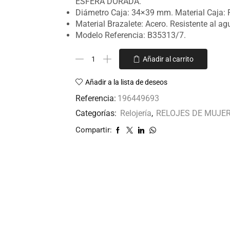
ESFERA DORADA.
Diámetro Caja: 34×39 mm. Material Caja: P
Material Brazalete: Acero. Resistente al a
Modelo Referencia: B35313/7.
Añadir al carrito
Añadir a la lista de deseos
Referencia:
196449693
Categorías:
Relojería
,
RELOJES DE MUJE
Compartir: