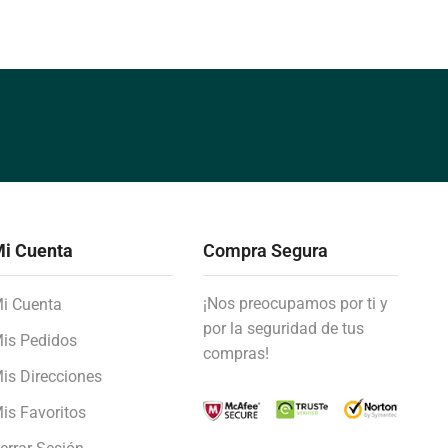
i Cuenta
Compra Segura
¡Nos preocupamos por ti y
i Cuenta
por la seguridad de tus
is Pedidos
compras!
is Direcciones
is Favoritos