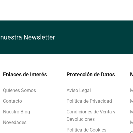
 nuestra Newsletter
Enlaces de Interés
Protección de Datos
M
Quienes Somos
Aviso Legal
M
Contacto
Política de Privacidad
M
Nuestro Blog
Condiciones de Venta y
M
Devoluciones
Novedades
M
Política de Cookies