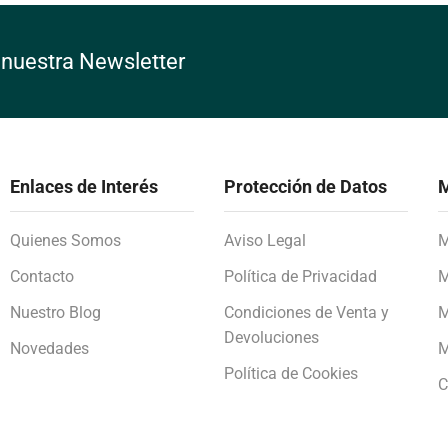
 nuestra Newsletter
Enlaces de Interés
Protección de Datos
M
Quienes Somos
Aviso Legal
M
Contacto
Política de Privacidad
M
Nuestro Blog
Condiciones de Venta y
M
Devoluciones
Novedades
M
Política de Cookies
C