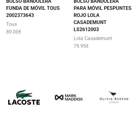
BOLSO BANDOLERA
BOLSO BANDOLERA
FUNDA DE MÓVIL TOUS
PARA MÓVIL PESPUNTES
2002373643
ROJO LOLA
CASADEMUNT
Tous
LS2612003
89.00
€
Lola Casademunt
79.95
€