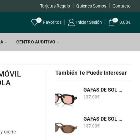
Tarjetas Regalo
Quienes Somos
Envíos GRATIS a par
Contacto
0
0
Favoritos
Iniciar Sesión
0.00
€
CA
CENTRO AUDITIVO
También Te Puede Interesar
MÓVIL
OLA
GAFAS DE SOL RB 4421D 6677/84 RAY-BAN
137.00
€
GAFAS DE SOL RB 4441D 6779/73 RAY-BAN
137.00
€
y cierre