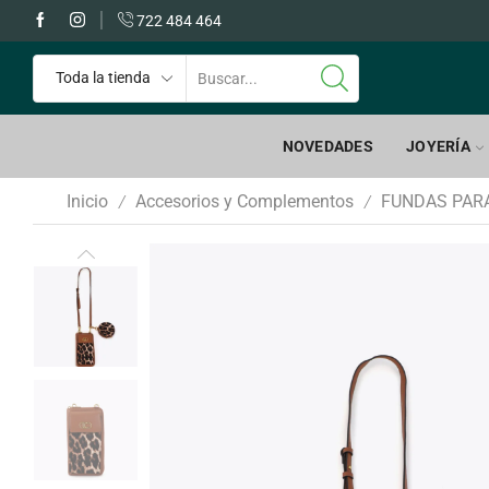
 GRATIS a partir de 60€
722 484 464
NOVEDADES
JOYERÍA
Inicio
Accesorios y Complementos
FUNDAS PAR
/
/