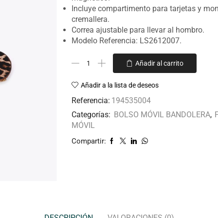
Incluye compartimento para tarjetas y mo
cremallera.
Correa ajustable para llevar al hombro.
Modelo Referencia: LS2612007.
Añadir al carrito
Añadir a la lista de deseos
Referencia:
194535004
Categorías:
BOLSO MÓVIL BANDOLERA
,
MÓVIL
Compartir:
DESCRIPCIÓN
VALORACIONES (0)