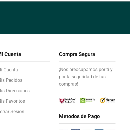
i Cuenta
Compra Segura
¡Nos preocupamos por ti y
i Cuenta
por la seguridad de tus
is Pedidos
compras!
is Direcciones
is Favoritos
errar Sesión
Metodos de Pago