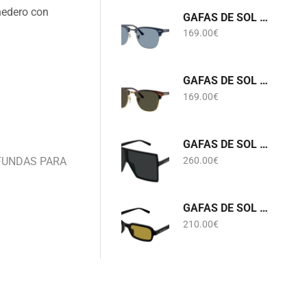
nedero con
GAFAS DE SOL RB 3016 CLUBMASTER 6879/56 RAY-BAN
169.00
€
GAFAS DE SOL RB 3016 CLUBMASTER W0366 RAY-BAN
169.00
€
GAFAS DE SOL SL 909 BETTY S 001 SAINT LAURENT
FUNDAS PARA
260.00
€
GAFAS DE SOL SL 908 002 SAINT LAURENT
210.00
€