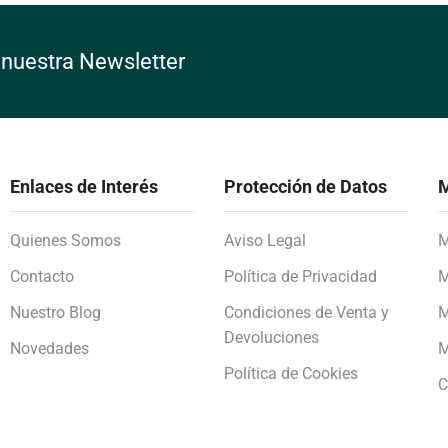
 nuestra Newsletter
Enlaces de Interés
Protección de Datos
M
Quienes Somos
Aviso Legal
M
Contacto
Política de Privacidad
M
Nuestro Blog
Condiciones de Venta y
M
Devoluciones
Novedades
M
Política de Cookies
C