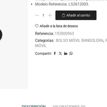
Modelo Referencia: LS2612003.
Añadir al carrito
Añadir a la lista de deseos
Referencia:
192800963
Categorías:
BOLSO MÓVIL BANDOLERA
,
MÓVIL
Compartir:
DESCRIPCIÓN
VALORACIONES (0)