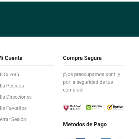
i Cuenta
Compra Segura
¡Nos preocupamos por ti y
i Cuenta
por la seguridad de tus
is Pedidos
compras!
is Direcciones
is Favoritos
errar Sesión
Metodos de Pago