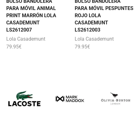
BOLSO BANDOLERA
BOLSO BANDOLERA
PARA MÓVIL ANIMAL
PARA MÓVIL PESPUNTES
PRINT MARRÓN LOLA
ROJO LOLA
CASADEMUNT
CASADEMUNT
LS2612007
LS2612003
Lola Casademunt
Lola Casademunt
79.95
€
79.95
€