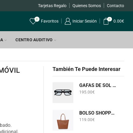
Tarjetas Regalo
Quienes Somos
Envíos GRATIS a par
Contacto
0
0
Favoritos
Iniciar Sesión
0.00
€
CA
CENTRO AUDITIVO
También Te Puede Interesar
MÓVIL
GAFAS DE SOL KALEOS HEDLUND C005
195.00
€
BOLSO SHOPPER MONOGRAMA CAMEL LOLA CASADEMUNT LF2604075
119.00
€
abado.
dicional.