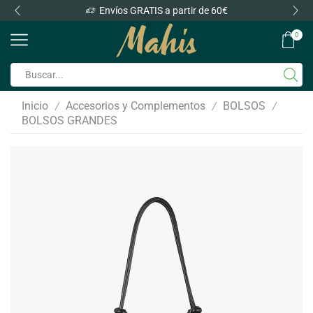
Envíos GRATIS a partir de 60€
0
Inicio
Accesorios y Complementos
BOLSOS
/
/
/
BOLSOS GRANDES