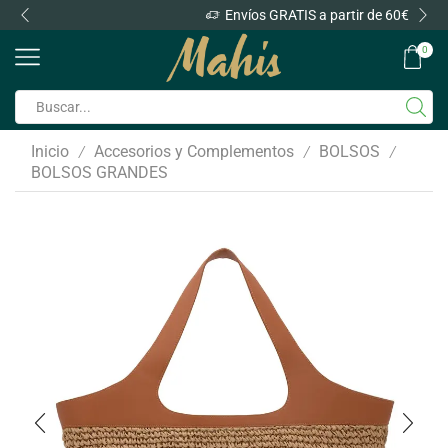
Envíos GRATIS a partir de 60€
0
Inicio
Accesorios y Complementos
BOLSOS
/
/
/
BOLSOS GRANDES