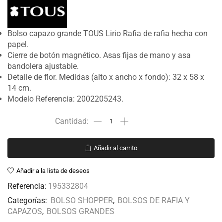
Bolso capazo grande TOUS Lirio Rafia de rafia hecha con
papel.
Cierre de botón magnético. Asas fijas de mano y asa
bandolera ajustable.
Detalle de flor. Medidas (alto x ancho x fondo): 32 x 58 x
14 cm.
Modelo Referencia: 2002205243.
Añadir al carrito
Añadir a la lista de deseos
Referencia:
195332804
Categorías:
BOLSO SHOPPER
,
BOLSOS DE RAFIA Y
CAPAZOS
,
BOLSOS GRANDES