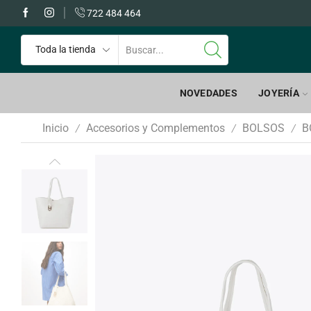
 GRATIS a partir de 60€
722 484 464
NOVEDADES
JOYERÍA
Inicio
Accesorios y Complementos
BOLSOS
B
/
/
/