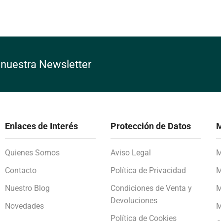
 nuestra Newsletter
Enlaces de Interés
Protección de Datos
M
Quienes Somos
Aviso Legal
M
Contacto
Política de Privacidad
M
Nuestro Blog
Condiciones de Venta y
M
Devoluciones
Novedades
M
Política de Cookies