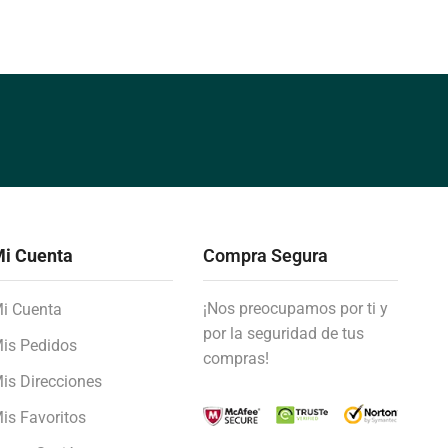
i Cuenta
Compra Segura
¡Nos preocupamos por ti y
i Cuenta
por la seguridad de tus
is Pedidos
compras!
is Direcciones
is Favoritos