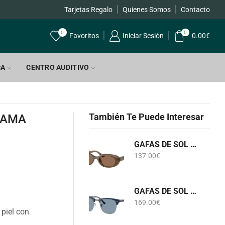
Tarjetas Regalo
Quienes Somos
Contacto
0
0
Favoritos
Iniciar Sesión
0.00
€
CA
CENTRO AUDITIVO
También Te Puede Interesar
RAMA
GAFAS DE SOL RB 4441D 6779/73 RAY-BAN
137.00
€
GAFAS DE SOL RB 3016 CLUBMASTER 6879/56 RAY-BAN
169.00
€
piel con