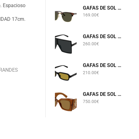
e. Espacioso
GAFAS DE SOL RB 3016 CLUBMASTER W0366 RAY-BAN
169.00
€
DAD 17cm.
GAFAS DE SOL SL 909 BETTY S 001 SAINT LAURENT
260.00
€
GAFAS DE SOL SL 908 002 SAINT LAURENT
RANDES
210.00
€
GAFAS DE SOL SL M119 BLAZE CRYSTAL 002 SAINT LAURENT
750.00
€