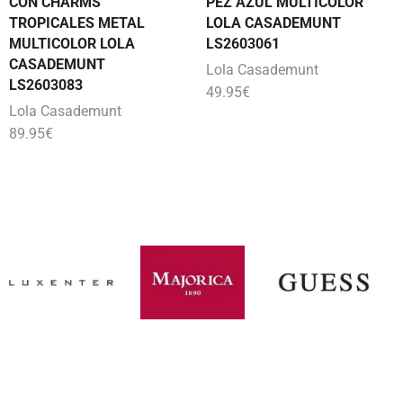
CON CHARMS
PEZ AZUL MULTICOLOR
TROPICALES METAL
LOLA CASADEMUNT
MULTICOLOR LOLA
LS2603061
CASADEMUNT
Lola Casademunt
LS2603083
49.95
€
Lola Casademunt
89.95
€