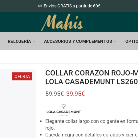
Envíos GRATIS a partir de 60€
RELOJERÍA
ACCESORIOS Y COMPLEMENTOS
ÓPTI
COLLAR CORAZON ROJO-
OFERTA
LOLA CASADEMUNT LS260
59.95
€
39.95
€
Elegante collar largo con colgante en for
rojo.
Cuerda negra con detalles dorados y cierre