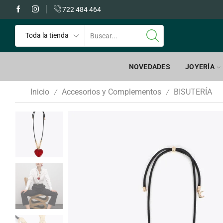
 GRATIS a partir de 60€
722 484 464
NOVEDADES
JOYERÍA
Inicio
Accesorios y Complementos
BISUTERÍA
/
/