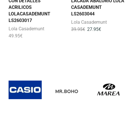
CON DETALLES
LACADA ABALORIO LOLA
ACRILICOS
CASADEMUNT
LOLACASADEMUNT
LS2603044
LS2603017
Lola Casademunt
Lola Casademunt
39.95
€
27.95
€
49.95
€