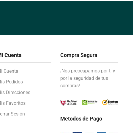
i Cuenta
Compra Segura
¡Nos preocupamos por ti y
i Cuenta
por la seguridad de tus
is Pedidos
compras!
is Direcciones
is Favoritos
errar Sesión
Metodos de Pago