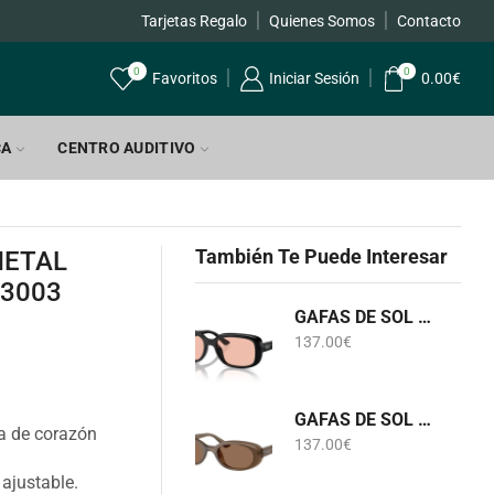
Tarjetas Regalo
Quienes Somos
Envíos GRATIS a par
Contacto
0
0
Favoritos
Iniciar Sesión
0.00
€
CA
CENTRO AUDITIVO
También Te Puede Interesar
METAL
3003
GAFAS DE SOL RB 4421D 6677/84 RAY-BAN
137.00
€
GAFAS DE SOL RB 4441D 6779/73 RAY-BAN
ma de corazón
137.00
€
 ajustable.