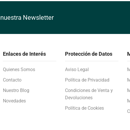
 nuestra Newsletter
Enlaces de Interés
Protección de Datos
M
Quienes Somos
Aviso Legal
M
Contacto
Política de Privacidad
M
Nuestro Blog
Condiciones de Venta y
M
Devoluciones
Novedades
M
Política de Cookies
C