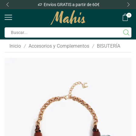
Envíos GRATIS a partir de 60€
0
Inicio
Accesorios y Complementos
BISUTERÍA
/
/