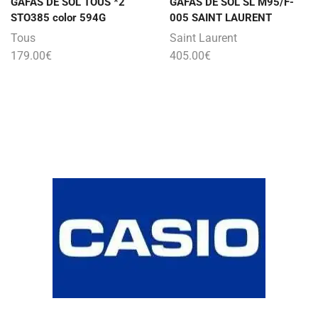
GAFAS DE SOL TOUS *2
GAFAS DE SOL SL M95/F-
STO385 color 594G
005 SAINT LAURENT
Tous
Saint Laurent
179.00
€
405.00
€