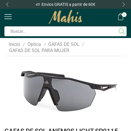
Envíos GRATIS a partir de 60€
0
Inicio
Óptica
GAFAS DE SOL
/
/
/
GAFAS DE SOL PARA MUJER