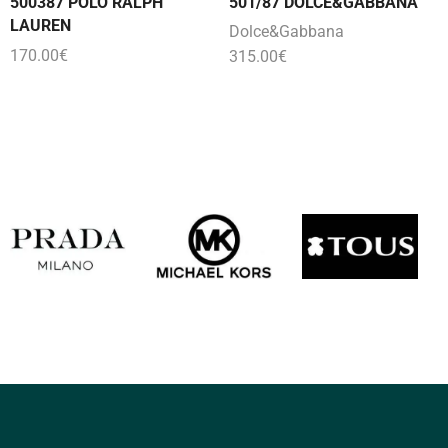
500387 POLO RALPH
501/87 DOLCE&GABBANA
LAUREN
Dolce&Gabbana
170.00
€
315.00
€