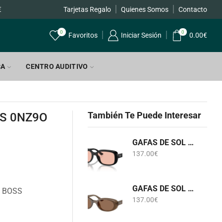
Tarjetas Regalo
Quienes Somos
Contacto
0
0
Favoritos
Iniciar Sesión
0.00
€
CA
CENTRO AUDITIVO
También Te Puede Interesar
/S 0NZ9O
GAFAS DE SOL RB 4421D 6677/84 RAY-BAN
137.00
€
GAFAS DE SOL RB 4441D 6779/73 RAY-BAN
O BOSS
137.00
€