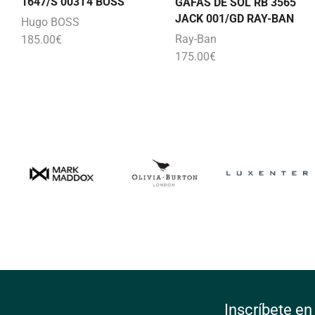
1647/S 003T4 BOSS
GAFAS DE SOL RB 3565
JACK 001/GD RAY-BAN
Hugo BOSS
Ray-Ban
185.00
€
175.00
€
Inscríbete en