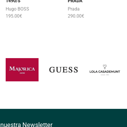
1490/S
PRADA
Hugo BOSS
Prada
195.00
€
290.00
€
 nuestra Newsletter