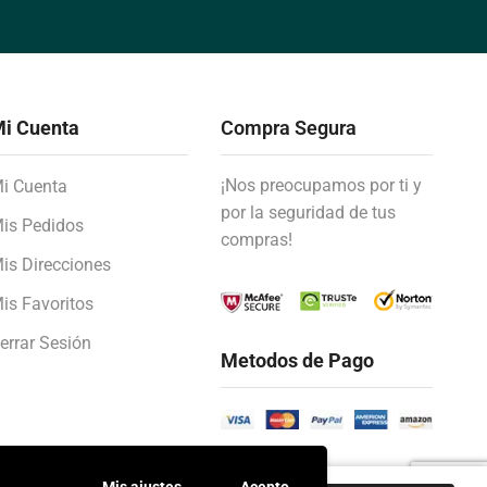
i Cuenta
Compra Segura
¡Nos preocupamos por ti y
i Cuenta
por la seguridad de tus
is Pedidos
compras!
is Direcciones
is Favoritos
errar Sesión
Metodos de Pago
Mis ajustes