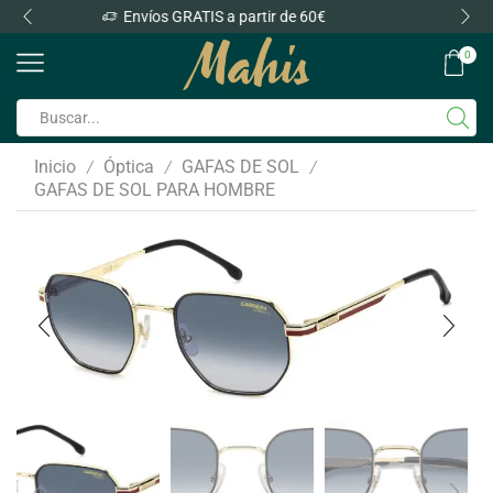
Envíos GRATIS a partir de 60€
0
Inicio
Óptica
GAFAS DE SOL
/
/
/
GAFAS DE SOL PARA HOMBRE