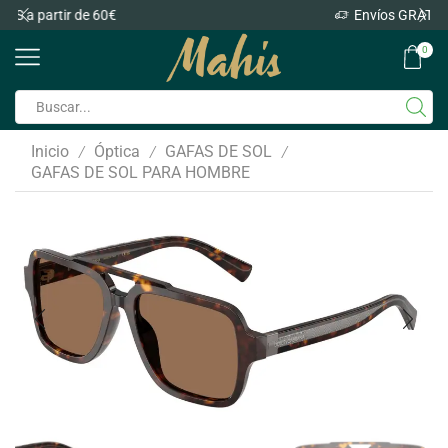
Envíos GRATIS a partir de 60€
0
Inicio
Óptica
GAFAS DE SOL
/
/
/
GAFAS DE SOL PARA HOMBRE