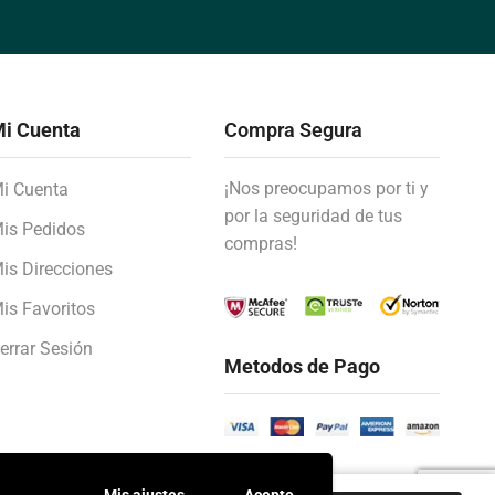
i Cuenta
Compra Segura
¡Nos preocupamos por ti y
i Cuenta
por la seguridad de tus
is Pedidos
compras!
is Direcciones
is Favoritos
errar Sesión
Metodos de Pago
Mis ajustes