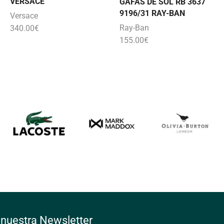
VERSACE
GAFAS DE SOL RB 3637
9196/31 RAY-BAN
Versace
Ray-Ban
340.00
€
155.00
€
 nuestra Newsletter