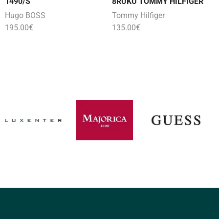
1490/S
8RUKU TOMMY HILFIGER
Hugo BOSS
Tommy Hilfiger
195.00
€
135.00
€