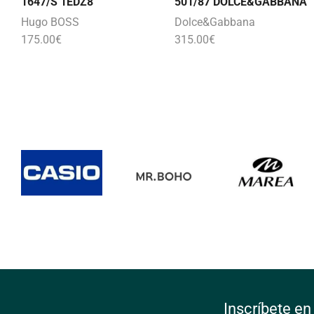
1647/S 1EDZ8
501/87 DOLCE&GABBANA
Hugo BOSS
Dolce&Gabbana
175.00
€
315.00
€
Inscríbete en