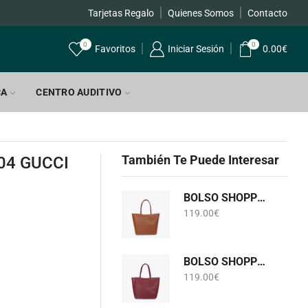
Tarjetas Regalo
Quienes Somos
Contacto
0
0
Favoritos
Iniciar Sesión
0.00
€
CA
CENTRO AUDITIVO
También Te Puede Interesar
04 GUCCI
BOLSO SHOPPER MONOGRAMA CAMEL LOLA CASADEMUNT LF2604075
119.00
€
BOLSO SHOPPER MONOGRAMA BURDEOS LOLA CASADEMUNT LF2604075
119.00
€