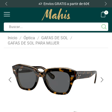
Envíos GRATIS a partir de 60€
0
Inicio
Óptica
GAFAS DE SOL
/
/
/
GAFAS DE SOL PARA MUJER