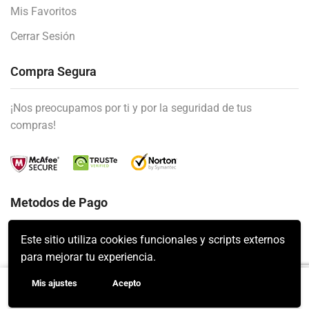
Mis Favoritos
Cerrar Sesión
Compra Segura
¡Nos preocupamos por ti y por la seguridad de tus
compras!
Metodos de Pago
Este sitio utiliza cookies funcionales y scripts externos
para mejorar tu experiencia.
Mis ajustes
Acepto
AÑADIR AL CARRITO
Mahis Ⓒ 2023 | Diseñado por SPEWEB