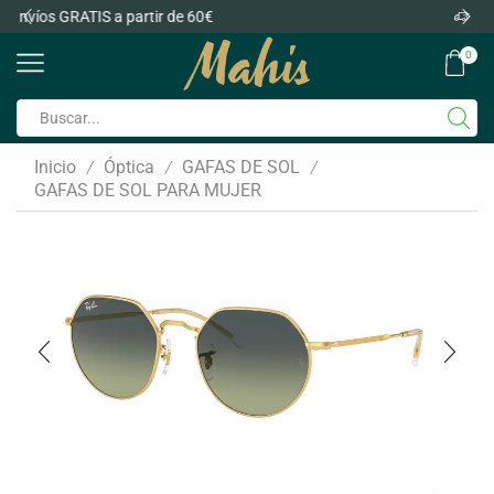
Envíos GRATIS a partir de 60€
0
Inicio
Óptica
GAFAS DE SOL
/
/
/
GAFAS DE SOL PARA MUJER