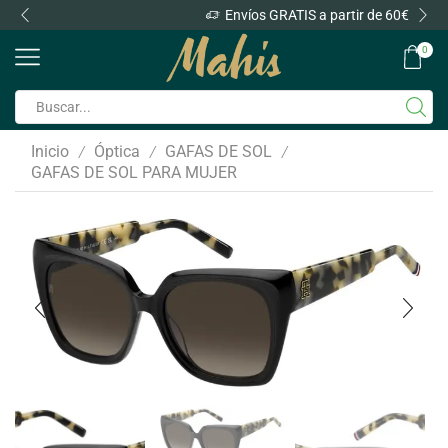
Envíos GRATIS a partir de 60€
0
Inicio
Óptica
GAFAS DE SOL
/
/
/
GAFAS DE SOL PARA MUJER