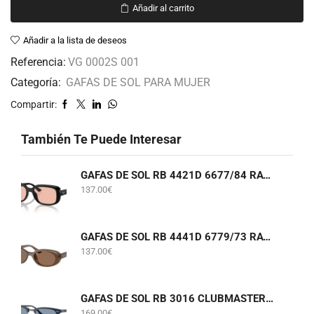
Añadir al carrito
Añadir a la lista de deseos
Referencia:
VG 0002S 001
Categoría:
GAFAS DE SOL PARA MUJER
Compartir:
También Te Puede Interesar
GAFAS DE SOL RB 4421D 6677/84 RAY-BAN
137.00
€
GAFAS DE SOL RB 4441D 6779/73 RAY-BAN
137.00
€
GAFAS DE SOL RB 3016 CLUBMASTER 6879/56 RAY-BAN
169.00
€