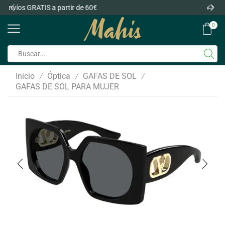
Envíos GRATIS a partir de 60€
0
Inicio
Óptica
GAFAS DE SOL
/
/
/
GAFAS DE SOL PARA MUJER