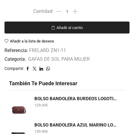
Añadir al carrito
Añadir a la lista de deseos
Referencia:
FRELARD ZN1-11
Categoría:
GAFAS DE SOL PARA MUJER
Compartir:
También Te Puede Interesar
BOLSO BANDOLERA BURDEOS LOGOTIPADO TOMMY HILFIGER AWA0W18922
129.00
€
BOLSO BANDOLERA AZUL MARINO LOGOTIPADO TOMMY HILFIGER AW0AW18997
139.90
€