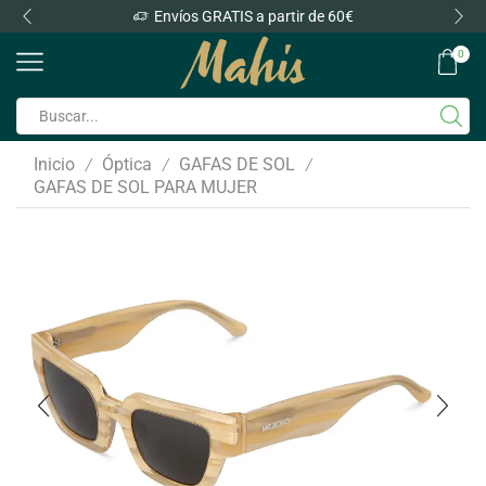
Envíos GRATIS a partir de 60€
0
Inicio
Óptica
GAFAS DE SOL
/
/
/
GAFAS DE SOL PARA MUJER