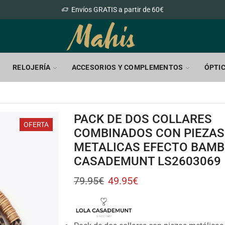
Envíos GRATIS a partir de 60€
RELOJERÍA
ACCESORIOS Y COMPLEMENTOS
ÓPTI
PACK DE DOS COLLARES
OFERTA
COMBINADOS CON PIEZAS
METALICAS EFECTO BAMB
CASADEMUNT LS2603069
79.95
€
49.95
€