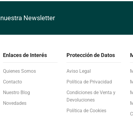
 nuestra Newsletter
Enlaces de Interés
Protección de Datos
M
Quienes Somos
Aviso Legal
M
Contacto
Política de Privacidad
M
Nuestro Blog
Condiciones de Venta y
M
Devoluciones
Novedades
M
Política de Cookies
C