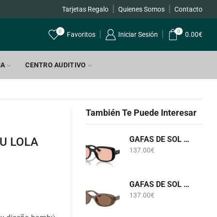
Tarjetas Regalo
Quienes Somos
Contacto
0
0
Favoritos
Iniciar Sesión
0.00
€
CA
CENTRO AUDITIVO
También Te Puede Interesar
GAFAS DE SOL RB 4421D 6677/84 RAY-BAN
U LOLA
137.00
€
GAFAS DE SOL RB 4441D 6779/73 RAY-BAN
137.00
€