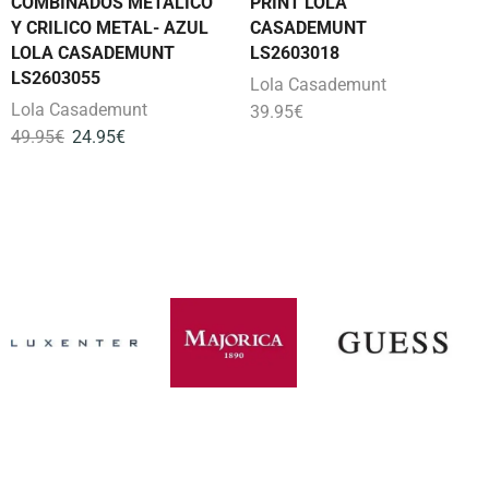
COMBINADOS METALICO
PRINT LOLA
Y CRILICO METAL- AZUL
CASADEMUNT
LOLA CASADEMUNT
LS2603018
LS2603055
Lola Casademunt
Lola Casademunt
39.95
€
49.95
€
24.95
€