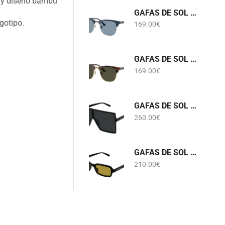
s y diseño bambú
GAFAS DE SOL RB 3016 CLUBMASTER 6879/56 RAY-BAN
gotipo.
169.00
€
GAFAS DE SOL RB 3016 CLUBMASTER W0366 RAY-BAN
169.00
€
GAFAS DE SOL SL 909 BETTY S 001 SAINT LAURENT
260.00
€
GAFAS DE SOL SL 908 002 SAINT LAURENT
210.00
€