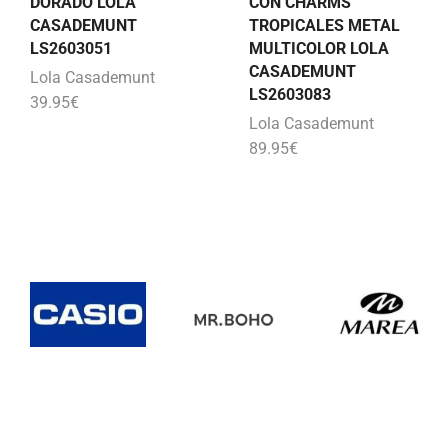
DORADO LOLA
CON CHARMS
CASADEMUNT
TROPICALES METAL
LS2603051
MULTICOLOR LOLA
CASADEMUNT
Lola Casademunt
LS2603083
39.95
€
Lola Casademunt
89.95
€