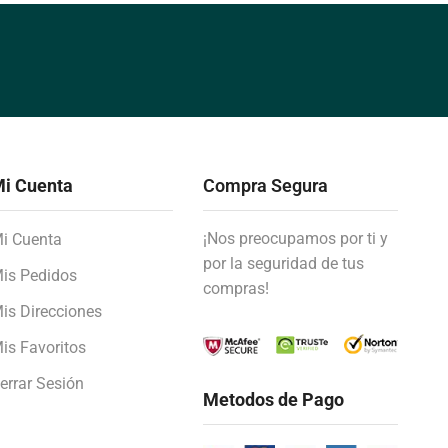
i Cuenta
Compra Segura
¡Nos preocupamos por ti y
i Cuenta
por la seguridad de tus
is Pedidos
compras!
is Direcciones
is Favoritos
errar Sesión
Metodos de Pago