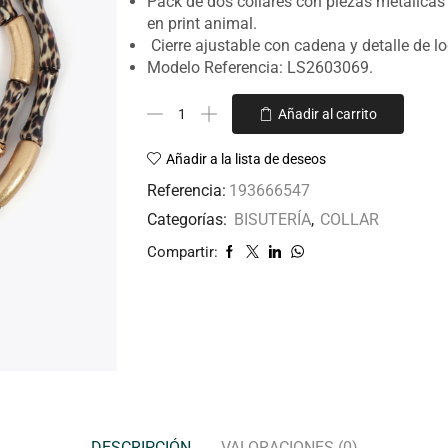
Pack de dos collares con piezas metálica
en print animal.
Cierre ajustable con cadena y detalle de lo
Modelo Referencia: LS2603069.
Añadir al carrito
Añadir a la lista de deseos
Referencia:
193666547
Categorías:
BISUTERÍA
,
COLLAR
Compartir:
DESCRIPCIÓN
VALORACIONES (0)