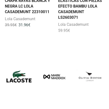
CHAPA RAYAS BLANCA Y
ELASTICAS CON PIEZAS
NEGRA LC LOLA
EFECTO BAMBU LOLA
CASADEMUNT 22310011
CASADEMUNT
LS2603071
Lola Casademunt
Lola Casademunt
39.95
€
31.96
€
59.95
€