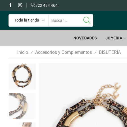
 GRATIS a partir de 60€
722 484 464
NOVEDADES
JOYERÍA
Inicio
Accesorios y Complementos
BISUTERÍA
/
/