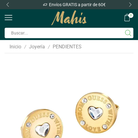
Envíos GRATIS a partir de 60€
0
Inicio
Joyería
PENDIENTES
/
/