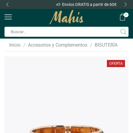
Envíos GRATIS a partir de 60€
0
Inicio
Accesorios y Complementos
BISUTERÍA
/
/
OFERTA