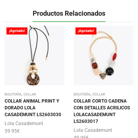
Productos Relacionados
¡Agotado!
¡Agotado!
,
,
BISUTERÍA
COLLAR
BISUTERÍA
COLLAR
COLLAR ANIMAL PRINT Y
COLLAR CORTO CADENA
DORADO LOLA
CON DETALLES ACRILICOS
CASADEMUNT LS2603030
LOLACASADEMUNT
LS2603017
Lola Casademunt
Lola Casademunt
59.95
€
49.95
€