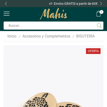
Envíos GRATIS a partir de 60€
0
Inicio
Accesorios y Complementos
BISUTERÍA
/
/
OFERTA