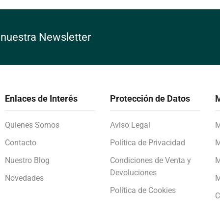
 nuestra Newsletter
Enlaces de Interés
Protección de Datos
M
Quienes Somos
Aviso Legal
M
Contacto
Política de Privacidad
M
Nuestro Blog
Condiciones de Venta y
M
Devoluciones
Novedades
M
Política de Cookies
C