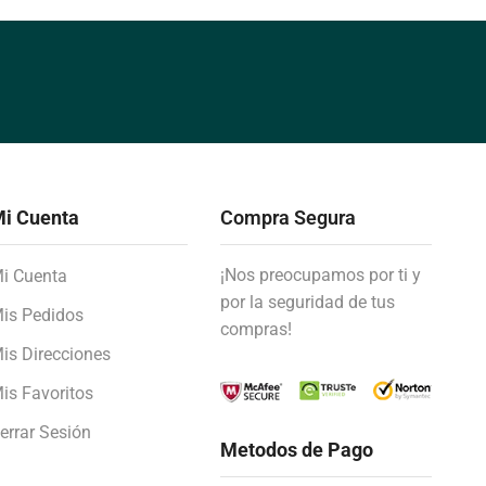
i Cuenta
Compra Segura
¡Nos preocupamos por ti y
i Cuenta
por la seguridad de tus
is Pedidos
compras!
is Direcciones
is Favoritos
errar Sesión
Metodos de Pago