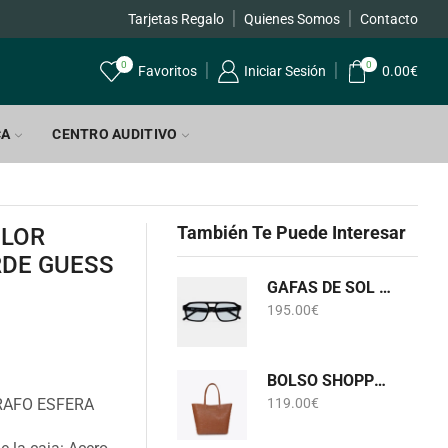
Tarjetas Regalo
Quienes Somos
Contacto
0
0
Favoritos
Iniciar Sesión
0.00
€
CA
CENTRO AUDITIVO
También Te Puede Interesar
OLOR
DE GUESS
GAFAS DE SOL KALEOS HEDLUND C005
195.00
€
BOLSO SHOPPER MONOGRAMA CAMEL LOLA CASADEMUNT LF2604075
RAFO ESFERA
119.00
€