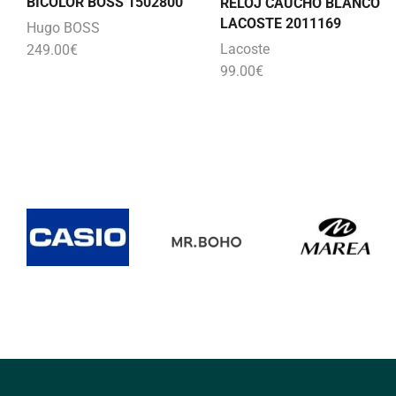
BICOLOR BOSS 1502800
RELOJ CAUCHO BLANCO
LACOSTE 2011169
Hugo BOSS
Lacoste
249.00
€
99.00
€