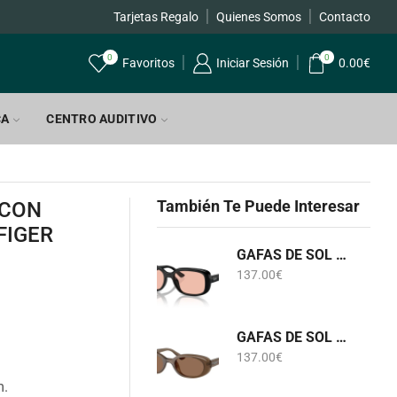
Tarjetas Regalo
Quienes Somos
Contacto
0
0
Favoritos
Iniciar Sesión
0.00
€
CA
CENTRO AUDITIVO
También Te Puede Interesar
 CON
FIGER
GAFAS DE SOL RB 4421D 6677/84 RAY-BAN
137.00
€
GAFAS DE SOL RB 4441D 6779/73 RAY-BAN
137.00
€
m.