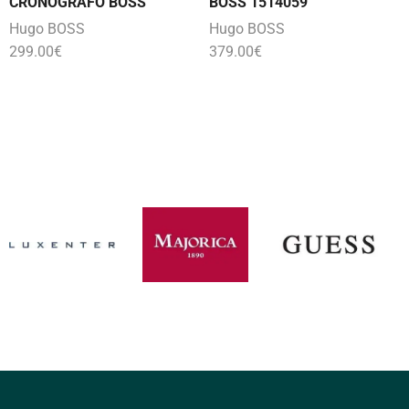
CRONÓGRAFO BOSS
BOSS 1514059
Hugo BOSS
Hugo BOSS
299.00
€
379.00
€