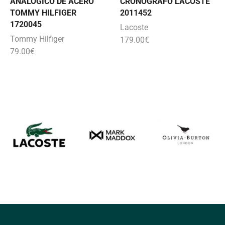
ANALÓGICO DE ACERO
CRONÓGRAFO LACOSTE
TOMMY HILFIGER
2011452
1720045
Lacoste
Tommy Hilfiger
179.00
€
79.00
€