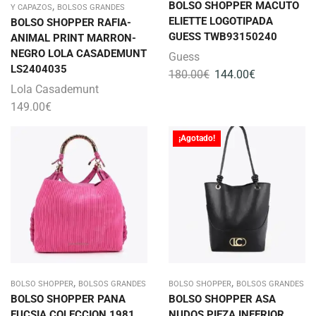
,
BOLSO SHOPPER MACUTO
Y CAPAZOS
BOLSOS GRANDES
ELIETTE LOGOTIPADA
BOLSO SHOPPER RAFIA-
GUESS TWB93150240
ANIMAL PRINT MARRON-
NEGRO LOLA CASADEMUNT
Guess
LS2404035
180.00
€
144.00
€
Lola Casademunt
149.00
€
¡Agotado!
,
,
BOLSO SHOPPER
BOLSOS GRANDES
BOLSO SHOPPER
BOLSOS GRANDES
BOLSO SHOPPER PANA
BOLSO SHOPPER ASA
FUCSIA COLECCION 1981
NUDOS PIEZA INFERIOR