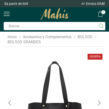
Envíos GRATIS a partir de 60€
0
Inicio
Accesorios y Complementos
BOLSOS
/
/
/
BOLSOS GRANDES
OFERTA