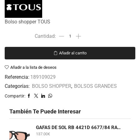
Bolso shopper TOUS
Añadir al carrito
Añadir a la lista de deseos
Referencia:
189109029
Categorías:
BOLSO SHOPPER
,
BOLSOS GRANDES
Compartir:
También Te Puede Interesar
GAFAS DE SOL RB 4421D 6677/84 RAY-BAN
137.00
€