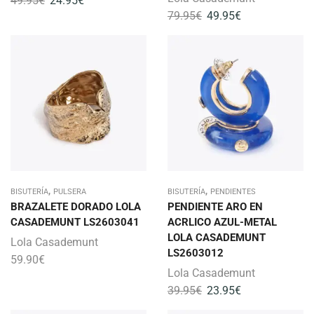
49.95
€
24.95
€
79.95
€
49.95
€
,
,
BISUTERÍA
PULSERA
BISUTERÍA
PENDIENTES
BRAZALETE DORADO LOLA
PENDIENTE ARO EN
CASADEMUNT LS2603041
ACRLICO AZUL-METAL
LOLA CASADEMUNT
Lola Casademunt
LS2603012
59.90
€
Lola Casademunt
39.95
€
23.95
€